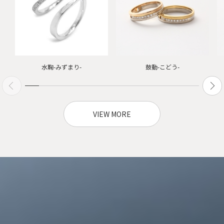
水鞠-みずまり-
鼓動-こどう-
VIEW MORE