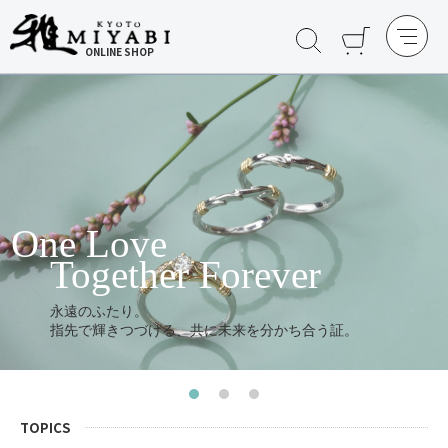
ONLINE SHOP
One Love
Together Forever
永遠のふたり。
指先で輝きつづける、共に未来を分かち合う証。
TOPICS