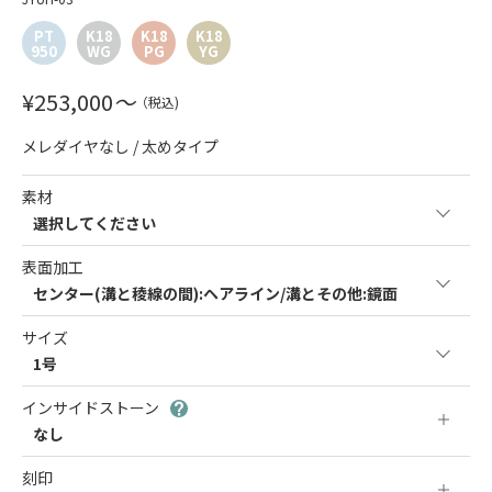
PT
K18
K18
K18
950
WG
PG
YG
¥
253,000
〜
（税込)
メレダイヤなし / 太めタイプ
素材
選択してください
表面加工
センター(溝と稜線の間):ヘアライン/溝とその他:鏡面
サイズ
1号
インサイドストーン
なし
刻印