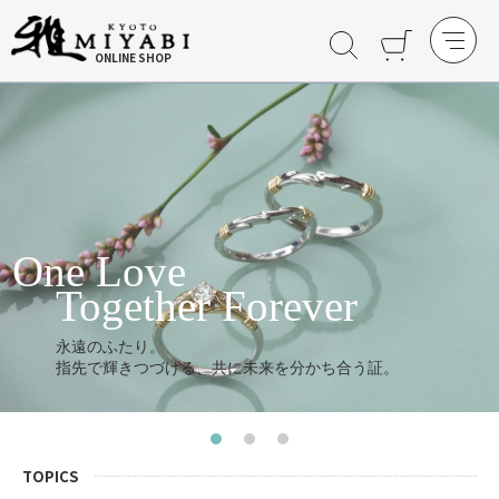
ONLINE SHOP
One Love
Together Forever
永遠のふたり。
指先で輝きつづける、共に未来を分かち合う証。
TOPICS