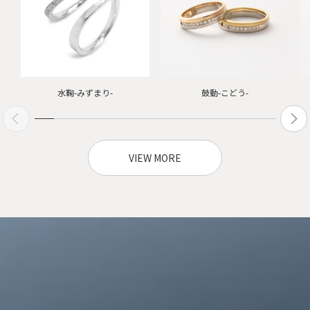
水鞠-みずまり-
鼓動-こどう-
VIEW MORE