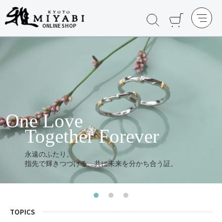
ONLINE SHOP
One Love
Together Forever
永遠のふたり。
指先で輝きつづける、共に未来を分かち合う証。
TOPICS