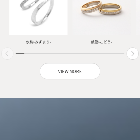
水鞠-みずまり-
鼓動-こどう-
VIEW MORE